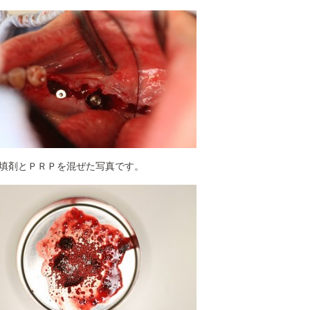
填剤とＰＲＰを混ぜた写真です。