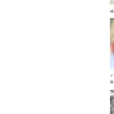
補
イ
歯