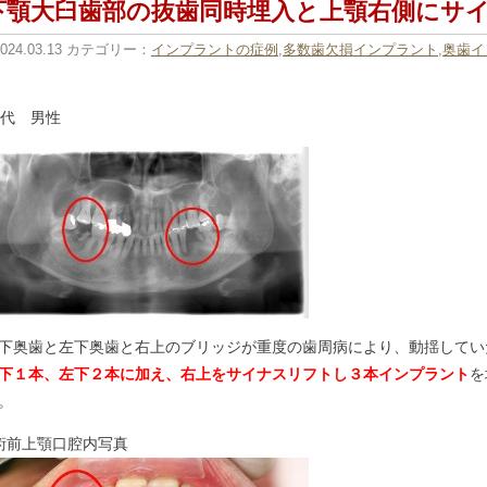
下顎大臼歯部の抜歯同時埋入と上顎右側にサ
2024.03.13 カテゴリー：
インプラントの症例
,
多数歯欠損インプラント
,
奥歯イ
0代 男性
下奥歯と左下奥歯と右上のブリッジが重度の歯周病により、動揺してい
下１本、左下２本に加え、右上をサイナスリフトし３本インプラント
を
。
術前上顎口腔内写真