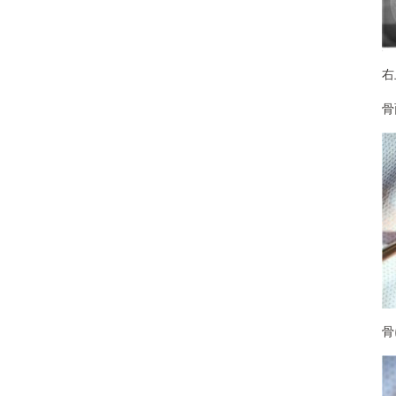
右
骨
骨